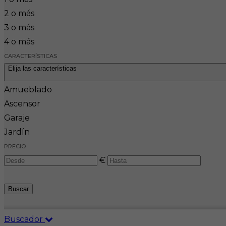
2 o más
3 o más
4 o más
CARACTERÍSTICAS
Elija las características
Amueblado
Ascensor
Garaje
Jardín
PRECIO
€
Buscar
Buscador