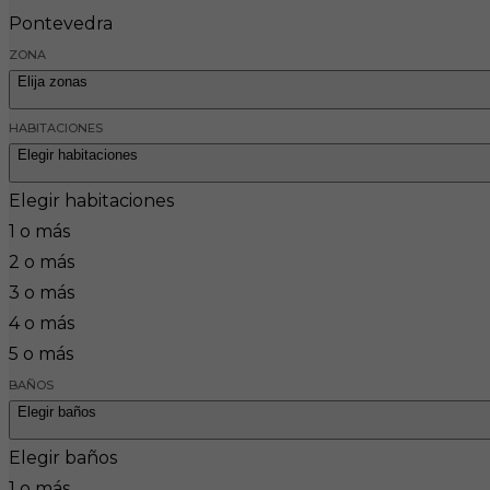
Pontevedra
ZONA
Elija zonas
HABITACIONES
Elegir habitaciones
Elegir habitaciones
1 o más
2 o más
3 o más
4 o más
5 o más
BAÑOS
Elegir baños
Elegir baños
1 o más